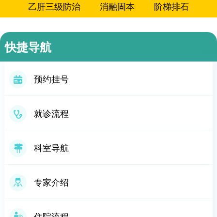
乙肝三级防治
消融固本
阶梯排石
软肝消积
通络排水
介入治疗
细胞治疗
快捷导航
导引养生
微创诊疗
三氧疗法
药物渗透
预约挂号
以毒攻毒
肝病免疫整合疗法
就诊流程
科室导航
专家介绍
住院流程