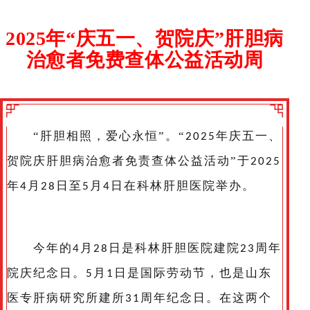
2025年“庆五一、贺院庆”肝胆病
治愈者免费查体公益活动周
“肝胆相照，爱心永恒”。“
年庆五一、
2025
贺院庆肝胆病治愈者免责查体公益活动”于
2025
年
月
日至
月
日在科林肝胆医院举办。
4
28
5
4
今年的
月
日是科林肝胆医院建院
周年
4
28
23
院庆纪念日。
月
日是国际劳动节，也是山东
5
1
医专肝病研究所建所
周年纪念日。在这两个
31