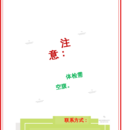
注
意
：
体
检
需
空
腹
。
联系方式：