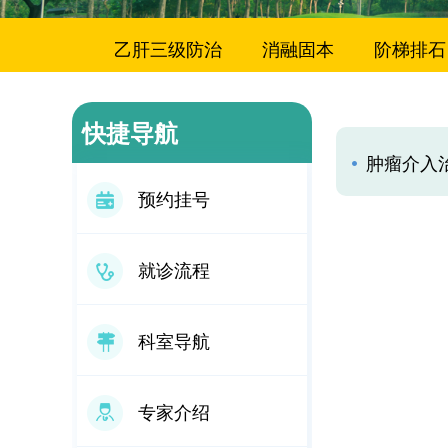
乙肝三级防治
消融固本
阶梯排石
快捷导航
肿瘤介入
预约挂号
就诊流程
科室导航
专家介绍