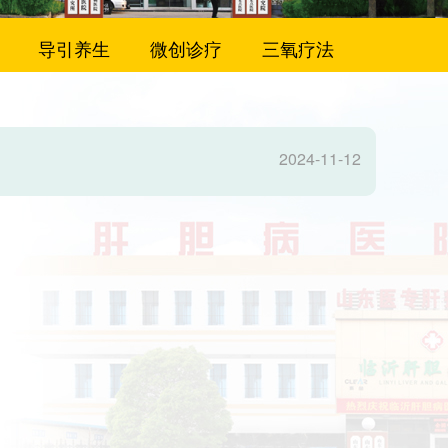
导引养生
微创诊疗
三氧疗法
2024-11-12