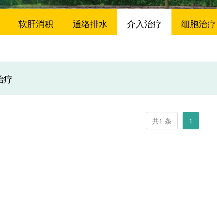
软肝消积
通络排水
介入治疗
细胞治疗
药物渗透
以毒攻毒
肝病免疫整合疗法
治疗
共1 条
1