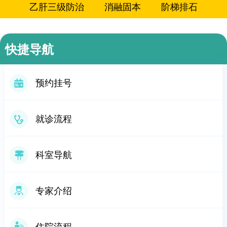
乙肝三级防治
消融固本
阶梯排石
软肝消积
通络排水
介入治疗
细胞治疗
快捷导航
导引养生
微创诊疗
三氧疗法
药物渗透
预约挂号
以毒攻毒
肝病免疫整合疗法
就诊流程
科室导航
专家介绍
住院流程