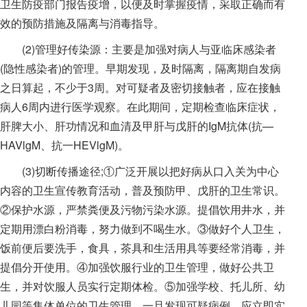
卫生防疫部门报告疫增，以便及时掌握疫情，采取正确而有
效的预防措施及隔离与消毒指导。
(2)管理好传染源：主要是加强对病人与亚临床感染者
(隐性感染者)的管理。早期发现，及时隔离，隔离期自发病
之日算起，不少于3周。对可疑者及密切接触者，应在接触
病人6周内进行医学观察。在此期间，定期检查临床症状，
肝脾大小、肝功情况和血清及甲肝与戊肝的IgM抗体(抗—
HAVlgM、抗一HEVlgM)。
(3)切断传播途径;①广泛开展以把好病从口入关为中心
内容的卫生宣传教育活动，普及预防甲、戊肝的卫生常识。
②保护水源，严禁粪便及污物污染水源。提倡饮用井水，并
定期用漂白粉消毒，努力做到不喝生水。③做好个人卫生，
饭前便后要洗手，食具，茶具和生活用具等要经常消毒，并
提倡分开使用。④加强饮服行业的卫生管理，做好公共卫
生，并对饮服人员实行定期体检。⑤加强学校、托儿所、幼
儿园等集体单位的卫生管理，一旦发现可疑病例，应立即实