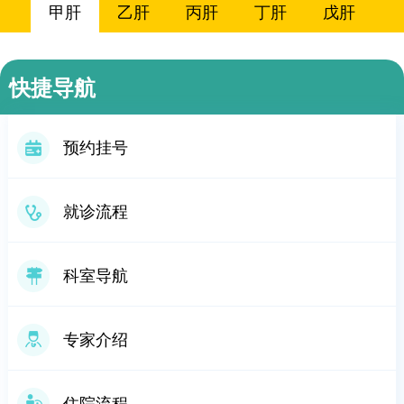
甲肝
乙肝
丙肝
丁肝
戊肝
庚肝
酒精肝
脂肪肝
肝硬化
肝癌
快捷导航
肝囊肿
肝血管瘤
药物肝
自免肝
预约挂号
胆囊炎
胆石症
胆囊息肉
胆管癌
就诊流程
胆囊癌
其他
科室导航
专家介绍
住院流程