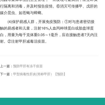
行隔离和消毒，并及时报告疫情。⑥消灭可传播甲、戊肝的
媒介昆虫、如苍蝇与蟑螂。
(4)保护易感人群，开展免疫预防：①对与患者密切接
触的易感者和儿童，注射16%人血丙种球蛋白或胎盘球蛋
白，用量为每千克体重0.05～1毫升，应在接触患者7天内注
射。②注射甲肝减毒活疫苗。
上一篇：
预防甲肝有冻干疫苗
下一篇：
甲型病毒性肝炎(简称甲肝）【预防】