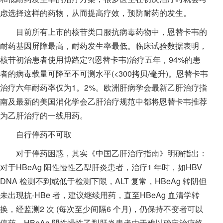
虑选择这样的药物，从而提高疗效，预防耐药的发生。
目前所有上市的核苷类口服抗病毒药物中，恩替卡韦的
耐药基因屏障最高，耐药发生率最低。临床试验数据表明，
核苷初治患者使用博路定?(恩替卡韦)治疗五年，94%的患
者的病毒载量可降至不可测水平(<300拷贝/毫升)。恩替卡韦
治疗六年耐药率仅为1。2%。欧洲肝病学会最新乙肝治疗指
南及最新的美国消化学会乙肝治疗规范中都将恩替卡韦推荐
为乙肝治疗的一线用药。
自行停药不可取
对于停药困惑，其实《中国乙肝治疗指南》明确指出：
对于HBeAg 阳性慢性乙型肝炎患者，治疗1 年时，如HBV
DNA 检测不到或低于检测下限，ALT 复常，HBeAg 转阴但
未出现抗-HBe 者，建议继续用药，直至HBeAg 血清学转
换，经监测2 次 (每次至少间隔6 个月)，仍保持不变者可以
停药。HBeAg 阴性慢性乙型肝炎患者由于难以确定治疗终