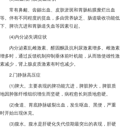
常有鼻衄、齿龈出血、皮肤淤斑和胃肠粘膜糜烂出血
等。伴有不同程度的贫血，多由营养缺乏、肠道吸收功能低
下、脾功亢进和胃肠道失血等因素引起。
(4)内分泌失调症状
内分泌紊乱雌激素、醛固酮及抗利尿激素增多。雌激素
增多时，通过反馈机制抑制垂体前叶机能，从而致使雄性激
素减少，肾上腺皮质激素有时也减少。
2.门静脉高压症
(1)脾大。主要表现的脾功能亢进，脾脏肿大，脾脏质
地因肿胀纤维组织增生而坚硬，病程愈长则质地愈硬。
(2)食道、胃底静脉破裂出血，发生呕血、黑便，严重
时开始出现休克。
(3)腹水。腹水是肝硬化失代偿期最突出的表现，肝硬