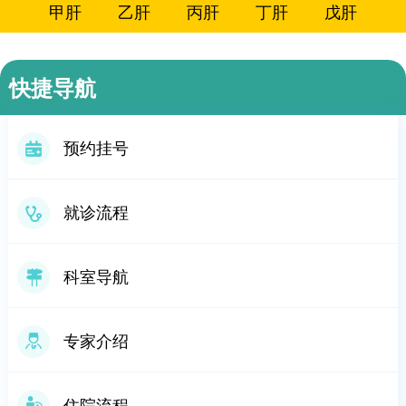
甲肝
乙肝
丙肝
丁肝
戊肝
庚肝
酒精肝
脂肪肝
肝硬化
肝癌
快捷导航
肝囊肿
肝血管瘤
药物肝
自免肝
预约挂号
胆囊炎
胆石症
胆囊息肉
胆管癌
就诊流程
胆囊癌
其他
科室导航
专家介绍
住院流程