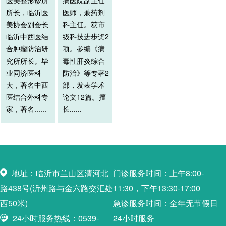
医美整形诊所
病医院副主任
所长，临沂医
医师，兼药剂
美协会副会长
科主任。获市
临沂中西医结
级科技进步奖2
合肿瘤防治研
项。参编《病
究所所长。毕
毒性肝炎综合
业同济医科
防治》等专著2
大，著名中西
部，发表学术
医结合外科专
论文12篇。擅
家，著名......
长......
地址：临沂市兰山区清河北
门诊服务时间：上午8:00-
路438号(沂州路与金六路交汇处
11:30，下午13:30-17:00
西50米)
急诊服务时间：全年无节假日
24小时服务热线：0539-
24小时服务